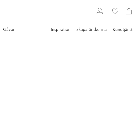
Gåvor
Inspiration
Skapa önskelista
Kundtjänst
Inredning
NEWPORT
Dolomiti Cortina
Ett vackert och detaljerat vintage-motiv som hyllar skidkulturen
i Dolomiterna, med fokus på den ikoniska skidorten Cortina.
4 900 kr
RAM
:
PLEXI
Plexi
Svart ram
Vit ram