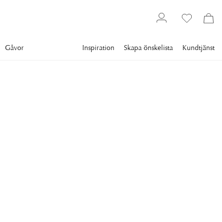
Gåvor
Inspiration
Skapa önskelista
Kundtjänst
Gallery
Vintage Posters
Drinks
NEWPORT
Orangina With Orange
Pulp
Detta motiv för Orangina strålar av friskhet och sommarens
energi.
2 500 kr
RAM
:
SVART RAM