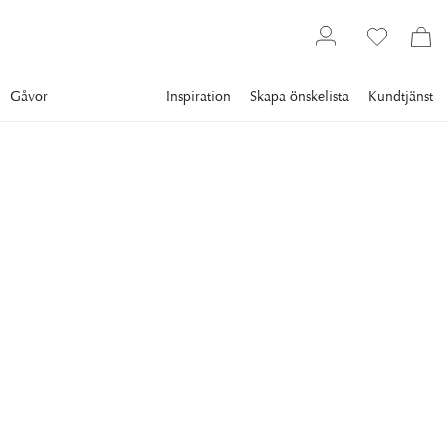
Gåvor
Inspiration
Skapa önskelista
Kundtjänst
Inredning
Smycken & accessoarer
Örhängen
CAROLINE SVEDBOM
Petite Drop Stud
Örhängen Vintage Rose
Rhodium
Ett nätt och romantiskt örhänge formad som elegant droppe.
495 kr
PLÄTERING
:
RHODIUM