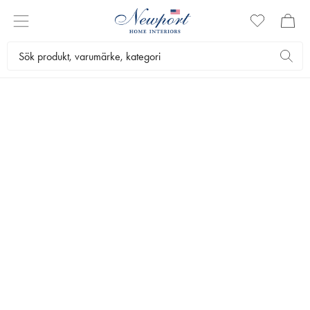
BORD
I Artwoods sortiment hittar du bord för hemmets alla rum. Se
alla magnifika matbord och soffbord, ett brett utbud av
sidobord och fina koffertar samt gedigna skrivbord och
konsolbord. Materialen som används är trä, betong, rotting,
metall och läder.