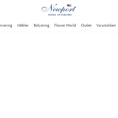
ervering
Möbler
Belysning
Flower World
Outlet
Varumärken
DUKA MED
GSTAA