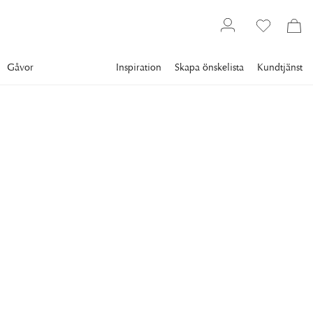
Gåvor
Inspiration
Skapa önskelista
Kundtjänst
Belysning
Lampor
Taklampor
EICHHOLTZ
Cabrillo Takkrona Antik
Mässing
Enhance your interior design with the sophisticated charm of
the Cabrillo chandelier from Eichholtz.
28 695 kr