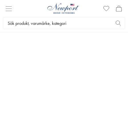
VÄGGLAMPOR
Vackra vägglampor i klassisk design ger ditt hem en touch av
elegans. Vi har ett handplockat utbud av unika vägglampor som
skapar ett mer personligt hem. Se alla varianter här.
Belysning
Lampor
Vägglampor
Bästsäljare
Filtrera