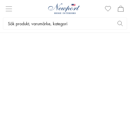
PARFYMERADE BLOMMOR
Upptäck parfymerade blommor från Côte Noire – exklusiva
konstblommor som kombinerar tidlös elegans med en subtil,
sofistikerad doft. Varje arrangemang är handgjort med stor omsorg
och parfymeras för att skapa en unik helhetsupplevelse för både syn
och sinne.
Flower World
Konstväxter
Parfymerade blommor
Bästsäljare
Filtrera