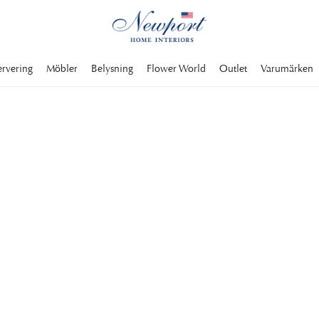
ervering
Möbler
Belysning
Flower World
Outlet
Varumärken
NING
tar du ett stort
ptäck all exklusiv