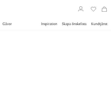
Gåvor
Inspiration
Skapa önskelista
Kundtjänst
Inredning
Dekoration
Vintageinredning
AUTHENTIC MODELS
J-Yacht Rainbow 1934
Modellbåt
Magnifik replika av Rainbow, en J-yacht som seglade som
försvarare under America's Cup 1934.
4 289 kr