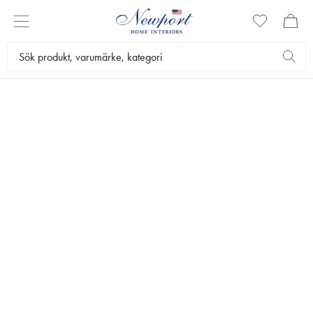
LJUS & LJUSSTAKAR
Ljus & Ljusstakar är ett måste i juletider. I Newport Christmas Shop
hittar du ljus och ljusstakar som ger den rätta eleganta julstämningen
och ett vackert skimrande ljussken.
Julshop
Ljus & Ljusstakar
Bästsäljare
Filtrera