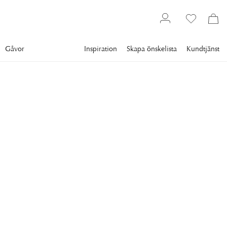
Gåvor
Inspiration
Skapa önskelista
Kundtjänst
Julshop
Julgransdekorationer
NEWPORT
Poppy Polkagriskäpp
Julgransdekoration
Lekfull och glittrande julgransdekoration formad som en
polkagriskäpp i klassiska färger.
99 kr