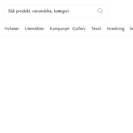
Nyheter
Utemöbler
Kampanjer
Gallery
Textil
Inredning
S
HATTHYLLOR
En elegant hatthylla sätter tonen för hela hallen. Hos oss hittar 
exklusiva material som mässing, tenn och nickel i klassisk de
stilfull tidlöshet. Upptäck alla hatthyllor här.
Möbler
Förvaring
Hatthyllor
Filtrera