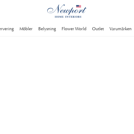
ervering
Möbler
Belysning
Flower World
Outlet
Varumärken
du hatthyllor i
sign som andas en