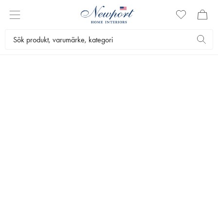
MODULSOFFOR
Modulsoffor är byggbara soffor som består av olika delar som du
kan kombinera fritt för att skapa dina drömmars soffa eller
soffgrupp. Välj mellan olika sittdelar, schäslonger, hörnmoduler och
fotpallar och designa din egen soffa i material av högsta kvalitet.
Möbler
Soffor
Modulsoffor
Bästsäljare
Filtrera