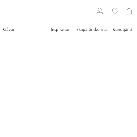
Gåvor
Inspiration
Skapa önskelista
Kundtjänst
Servering
Bar
Barskåp
EICHHOLTZ
Dimitrios Vinskåp
Charcoal
Stilrent vinskåp med inspiration från estetiken i mitten av 1900-
talet.
45 916 kr
Lägsta pris 30 dgr
:
57 395 kr
Ord. pris
:
57 395 kr