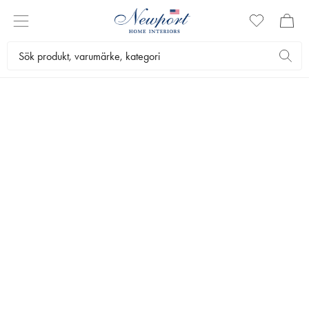
VINSTÄLL
Välkommen att upptäcka vinställ i klassisk design. Våra vinställ är
både dekorativa och praktiska vilket gör att du gärna ställer dem
synliga på hyllan, i köket eller varför inte på köksbänken? Upptäck
vårt utbud här.
Servering
Bar
Vinställ
Bästsäljare
Filtrera