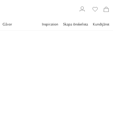
Gåvor
Inspiration
Skapa önskelista
Kundtjänst
Servering
Dukning
Bestick
NEWPORT
Bamboo Bestickset 24-
delar
Bamboo bestickset är ett komplett set med bestick i klassisk
design.
2 639 kr
Lägsta pris 30 dgr
:
3 299 kr
Ord. pris
:
3 299 kr