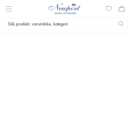
KAKFAT & TÅRTFAT
Här hittar du vårt exklusiva sortiment av kakfat och tårtfat som gör att
bjudningen känns extra lyxig. Vi har kakfat i flera våningar samt
tårtfat på fot som ger en elegant och inbjudande känsla till det
dukade bordet. Upptäck vårt utbud av kak- och tårtfat här.
Servering
Dukning
Kakfat & Tårtfat
Bästsäljare
Filtrera