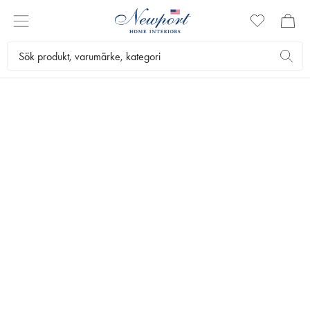
TUMBLERS
Med tumblerglas i klassisk design ger du middagen eller drinkbordet
en stilfull känsla. All dryck smakar bättre i vacker kristall och kristallin.
Dessutom blir den trevligare att servera när du häller upp i riktigt fina
tumblers.
Servering
Glas
Tumblers
Bästsäljare
Filtrera