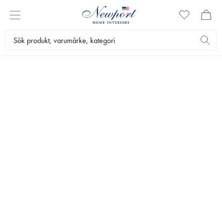
BESTSELLERS
Populärt just nu
Upptäck de mest älskade inredningsdetaljerna just nu.
Inspireras av kundernas favoriter, från mjuka textilier till
tidlösa möbler.
0