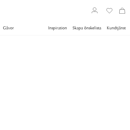
Gåvor
Inspiration
Skapa önskelista
Kundtjänst
Belysning
EICHHOLTZ
Murano Takkrona Nickel
En touch av art deco i hemmet är aldrig fel. Takkronan
Murano från Eichholtz hamnar lätt i blickfånget med sin
extravaganta design i nickelfinish.
14 295 kr
VARIANT
:
Ø25