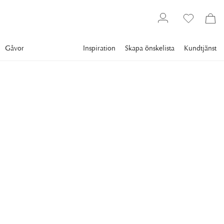
Gåvor
Inspiration
Skapa önskelista
Kundtjänst
Belysning
Lampor
Taklampor
VISUAL COMFORT
Clark Plafond Antik
Mässing
Clark Flush Mount in Hand-Rubbed Antique Brass with White
Glass
12 995 kr
FÄRG
:
ANTIQUE BRASS