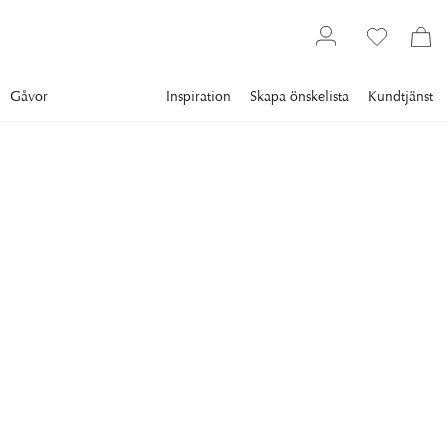
Gåvor
Inspiration
Skapa önskelista
Kundtjänst
Flower World
Konstväxter
Snittblommor
NEWPORT
Anemon Snittblomma Vit
Vit anemon som alltid blommar. Snittblomman är gjord av
högsta kvalité för att skapa en naturtrogen känsla.
89 kr
FÄRG
:
VIT