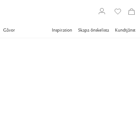
Gåvor
Inspiration
Skapa önskelista
Kundtjänst
Inredning
Dekoration
Skulpturer & Figurer
ARTWOOD
Calisto Dekoration Svart
Calisto är en vacker och lekfull dekoration från Artwood.
669 kr
FÄRG
:
BLACK