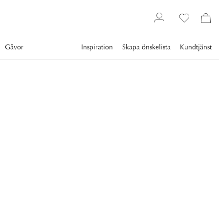
Gåvor
Inspiration
Skapa önskelista
Kundtjänst
Inredning
Doft & skönhet
Doftljus
BAOBAB
Pierre De Lune Doftljus
Ljuvligt doftljus i en elegant glasbehållare med svarta detaljer
från Baobab.
999 kr
DOFT
:
PIERRE DE LUNE