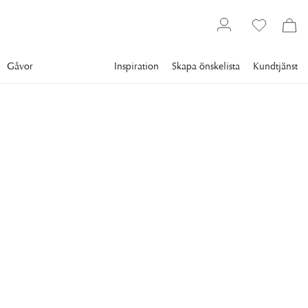
Gåvor
Inspiration
Skapa önskelista
Kundtjänst
Inredning
Doft & skönhet
Doftljus
VOLUSPA
Suede Blanc Doftljus Petite
Jar
Voluspa Suede Blanc är ett lyxigt doftljus gjord av krämig
kokosvax, som gör att ljuset utsöndrar en mycket kraftfull och
generös doft.
249 kr