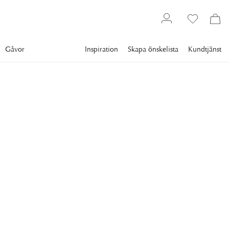
Gåvor
Inspiration
Skapa önskelista
Kundtjänst
Inredning
Småförvaring
Förvaringskorgar
ARTWOOD
Davao Förvaringskorgar
Svart 2-set
Praktiska och snygga svarta förvaringskorgar från Artwood.
2 379 kr
FÄRG
:
SVART