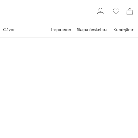
Gåvor
Inspiration
Skapa önskelista
Kundtjänst
Inredning
BY ODAHL
Bangle Klöver Armband
Vit
Ett vackert och tidlöst armband i guldfärgad metall som pryds
av klöverformade länkar i en stilren kombination av
blankpolerat stål och inslag av vita, blanka ytor.
359 kr