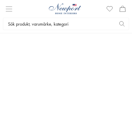
Inredning
Smycken & accessoarer
Örhängen
CAROLINE SVEDBOM
Classic Stud Örhängen Crystal Rhodium
Eleganta örhängen i kristall. De nickelfria örhängena är tillverkade av
finaste kristall från Swarovski Element och med rhodiumplätering.
445 kr
PLÄTERING
:
RHODIUM