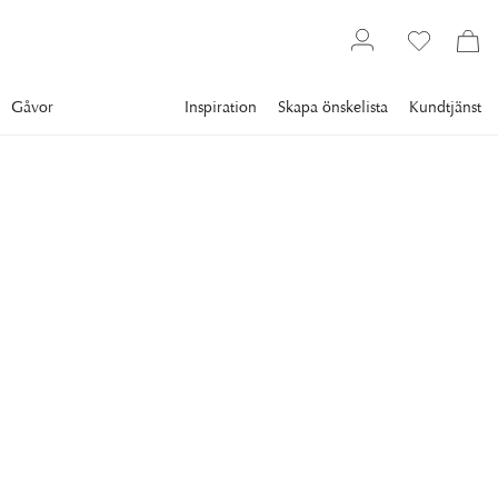
Gåvor
Inspiration
Skapa önskelista
Kundtjänst
Inredning
EICHHOLTZ
Reflection Of Eccentricity
Spegel Svart
The Mirror Reflection of Eccentricity in a sleek black finish
showcases an artistic design that elevates any space.
11 395 kr
FÄRG
:
SVART