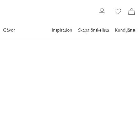
Gåvor
Inspiration
Skapa önskelista
Kundtjänst
Möbler
Förvaring
TV-bänkar & Mediabänkar
EICHHOLTZ
Crosby Mediabänk
Washed Oak
Genom att kombinera urban modern estetik, funktionalitet och
stabilitet, kommer Crosby mediabänk att passa väl in i ditt
vardagsrum.
40 236 kr
Lägsta pris 30 dgr
:
50 295 kr
Ord. pris
:
50 295 kr