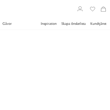
Gåvor
Inspiration
Skapa önskelista
Kundtjänst
Möbler
Förvaring
Vitrinskåp
NEWPORT
Nantucket Vitrinskåp
Heritage English
Nantucket vitrinskåp från Newport är en stilfull
förvaringsmöbel och komplement i hemmet där du enkelt kan
visa upp dina favoritföremål.
26 320 kr
Lägsta pris 30 dgr
:
32 900 kr
Ord. pris
:
32 900 kr