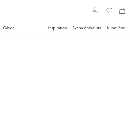
Gåvor
Inspiration
Skapa önskelista
Kundtjänst
Möbler
NEWPORT
Newport Hudson Matstol
Indigo
Hudson är en tidlös och elegant matstol från Newport
Collection.
4 720 kr
Lägsta pris 30 dgr
:
5 900 kr
Ord. pris
:
5 900 kr