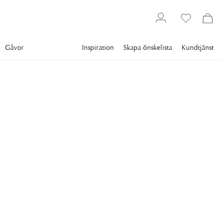
Gåvor
Inspiration
Skapa önskelista
Kundtjänst
Påsk
NEWPORT
Regency Äggkoppar Silver
4-pack
Eleganta äggkoppar i silverfinish för en stilfull dukning.
479 kr
Lägsta pris 30 dgr
:
599 kr
Ord. pris
:
599 kr