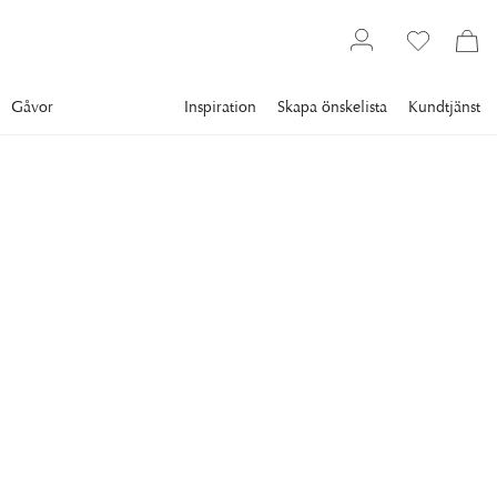
Gåvor
Inspiration
Skapa önskelista
Kundtjänst
Textil
Kuddar
Kuddfodral
CLASSIC COLLECTION
Arch Kuddfodral Birch
Kuddfodral Arch från Classic Collection i birch är en serie
kuddfodral i enfärgad bomullssammet.
479 kr
Lägsta pris 30 dgr
:
599 kr
Ord. pris
:
599 kr
FÄRG
:
BIRCH