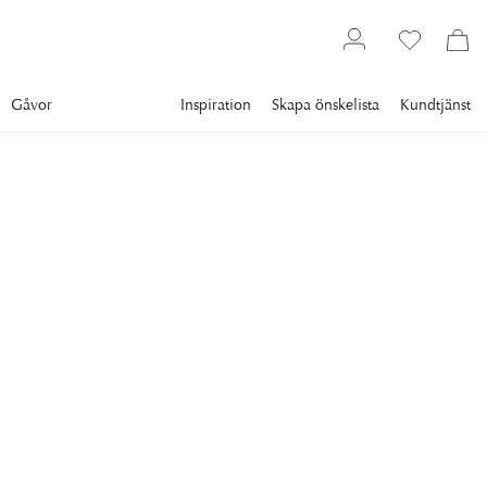
Gåvor
Inspiration
Skapa önskelista
Kundtjänst
Textil
Mattor
Badrumsmattor
CLASSIC COLLECTION
Field Badrumsmatta Vit
Field badrumsmatta är handvävd i mjukaste bomull. Mattan
har ett högt och lågt mönster som skapar djup och struktur,
designen är inspirerad utav havet och strändernas formationer.
559 kr
Lägsta pris 30 dgr
:
699 kr
Ord. pris
:
699 kr