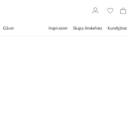
Gåvor
Inspiration
Skapa önskelista
Kundtjänst
Textil
Mattor
Gångmattor
CLASSIC COLLECTION
Merino Gångmatta Vit
Merino är en elegant vändbar matta tillverkad av ull. Mattan
är mycket slitstark och smutsavvisande vilket gör att den passar
in i de flesta miljöer.
2 039 kr
Lägsta pris 30 dgr
:
2 549 kr
Ord. pris
:
2 549 kr