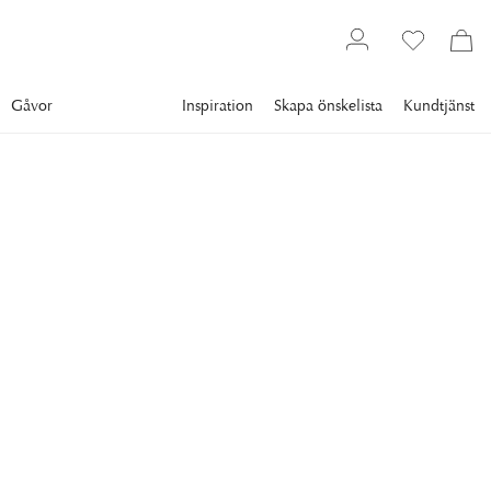
Gåvor
Inspiration
Skapa önskelista
Kundtjänst
Textil
Mattor
CLASSIC COLLECTION
Merino Matta Vit
Merino är en elegant vändbar matta tillverkad av ull. Mattan
är mycket slitstark och smutsavvisande vilket gör att den passar
in i de flesta miljöer.
3 996 kr
Lägsta pris 30 dgr
:
4 995 kr
Ord. pris
:
4 995 kr