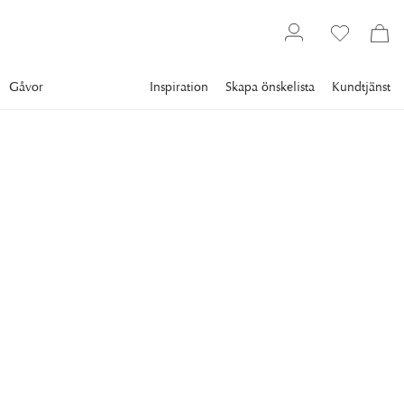
Gåvor
Inspiration
Skapa önskelista
Kundtjänst
Textil
Plädar & filtar
Pälsplädar
NEWPORT
Aspen Pläd Wolf
Underbart mjuk pläd i konstpäls. Mått: 110x150cm
1 116 kr
Lägsta pris 30 dgr
:
1 595 kr
Ord. pris
:
1 595 kr
FÄRG
:
WOLF
30%
30%
30%