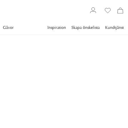
Gåvor
Inspiration
Skapa önskelista
Kundtjänst
Textil
Sängkläder
Påslakanset
NEWPORT
Louisville Påslakanset
Grön
Påslakanset i grönt och vitt som med sitt tidlösa, randiga
mönster och mjuka bomullskvalitet skapar en behaglig och
stilfull känsla i sovrummet.
895 kr
Lägsta pris 30 dgr
:
895 kr
Ord. pris
:
1 790 kr