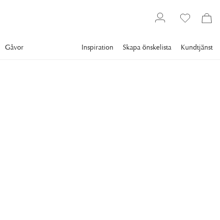
Gåvor
Inspiration
Skapa önskelista
Kundtjänst
Textil
Sängkläder
Påslakanset
NEWPORT
Riverhead Påslakanset
Blå/vit
Påslakanset med klassiska ränder i blått och vitt som ger en
sofistikerad, marin känsla i sovrummet.
1 590 kr
MÅTT
:
4-DEL