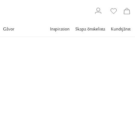
Gåvor
Inspiration
Skapa önskelista
Kundtjänst
Gallery
Slim Aarons
Collections
Poolside
SLIM AARONS
Roca Llisa
Fosca, Vera, & Fiona Bertran holidaying in Roca Llisa, on the
island of Ibiza, Spain, 1978. (Photo by Slim Aarons/Getty
Images)
9 995 kr
RAM
:
VIT RAM
Vit ram
Plexi
Svart ram
Endast motiv